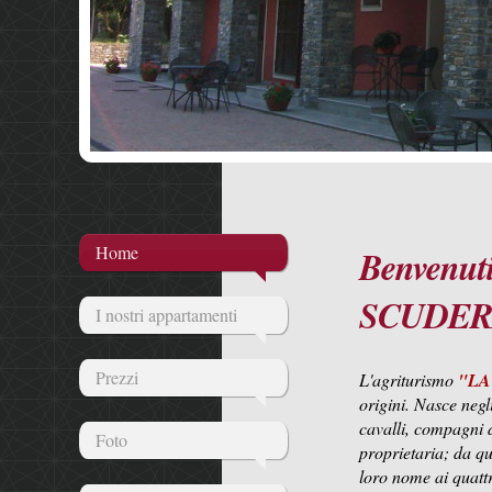
Home
Benvenuti
SCUDER
I nostri appartamenti
Prezzi
L'agriturism
o
"LA
origini. Nasce negli
cavalli, compagni 
Foto
proprietaria; da qu
loro nome ai quatt